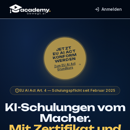
Anmelden
JETZT
KONFOR
EU AI ACT
M
WERDEN
Zum EU AI Act
Grundkurs
EU AI Act Art. 4 — Schulungspflicht seit Februar 2025
KI-Schulungen vom
Macher.
Mit Zertifikat und