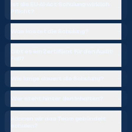
Ist die EU-AI-Act-Schulung wirklich
Pflicht?
Was kostet die Schulung?
Gibt es ein Zertifikat für den Audit-
Fall?
Wie lange dauert die Schulung?
Wer steht hinter den Inhalten?
Können wir das Team gebündelt
schulen?